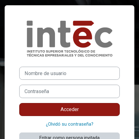
Salta al contenido principal
Entrar a INTEC
Nombre de usuario
Contraseña
Acceder
¿Olvidó su contraseña?
Entrar como persona invitada